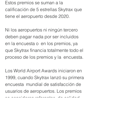
Estos premios se suman a la 
calificación de 5 estrellas Skytrax que 
tiene el aeropuerto desde 2020. 
Ni los aeropuertos ni ningún tercero 
deben pagar nada por ser incluidos 
en la encuesta o  en los premios, ya 
que Skytrax financia totalmente todo el 
proceso de los premios y la  encuesta. 
Los World Airport Awards iniciaron en 
1999, cuando Skytrax lanzó su primera 
encuesta  mundial de satisfacción de 
usuarios de aeropuertos. Los premios 
se consideran referentes  de calidad 
para los aeropuertos de todo el 
mundo, al evaluar el servicio a los 
clientes y las  instalaciones de más de 
500 aeropuertos.