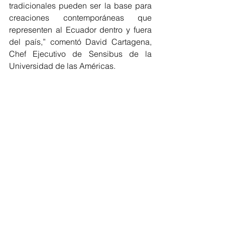
tradicionales pueden ser la base para 
creaciones contemporáneas que 
representen al Ecuador dentro y fuera 
del país,” comentó David Cartagena, 
Chef Ejecutivo de Sensibus de la 
Universidad de las Américas.
La colaboración incluye la creación de 
actividades conjuntas que promuevan 
la innovación culinaria y el uso de 
ingredientes locales, brindando a los 
estudiantes de gastronomía la 
oportunidad de experimentar con 
productos emblemáticos y de aprender 
directamente de los procesos 
productivos.
#MiembrosCeres
#EcuadorSostenible
#DesarrolloSostenible
#Alianzas
NOTICIAS MIEMBROS