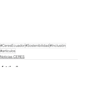
#CeresEcuador
#Sostenibilidad
#Inclusión
#artículos
Noticias CERES
Ver todo
Entradas recientes