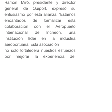
Ramón Miró, presidente y director 
general de Quiport, expresó su 
entusiasmo por esta alianza: "Estamos 
encantados de formalizar esta 
colaboración con el Aeropuerto 
Internacional de Incheon, una 
institución líder en la industria 
aeroportuaria. Esta asociación
no solo fortalecerá nuestros esfuerzos 
por mejorar la experiencia del 
pasajero, sino que también abrirá 
nuevas oportunidades para la 
innovación y el crecimiento mutuo".
#MiembrosCeres
#Sostenibilidad
#Ecuador
#RSE
#DesarrolloSostenible
#alianzas
#EcoEficientes
NOTICIAS MIEMBROS