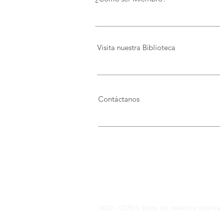
democratiza el conocimiento
Visita nuestra Biblioteca
Contáctanos
2022 - CERES Todos los derechos reservad