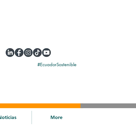
#EcuadorSostenible
Noticias
More