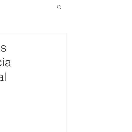
os
cia
al