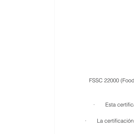
 FSSC 22000 (Food 
·       Esta cert
·       La certificac