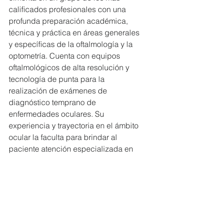
caliﬁcados profesionales con una 
profunda preparación académica, 
técnica y práctica en áreas generales 
y especíﬁcas de la oftalmología y la 
optometría. Cuenta con equipos 
oftalmológicos de alta resolución y 
tecnología de punta para la 
realización de exámenes de 
diagnóstico temprano de 
enfermedades oculares. Su 
experiencia y trayectoria en el ámbito 
ocular la faculta para brindar al 
paciente atención especializada en 
todo el proceso de diagnóstico, 
prevención y control de las patologías 
de la visión.
#MiembrosCeres
#EcuadorSostenible
#CeresEcuador
#ResponsabilidadSocial.
#alianzas
#Produbanco