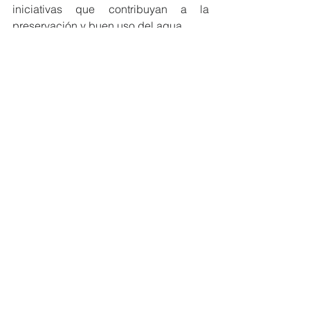
iniciativas que contribuyan a la 
preservación y buen uso del agua.
#MiembrosCeres
#Ecuador
#DesarrolloSostenible
NOTICIAS MIEMBROS
Ver todo
Entradas recientes