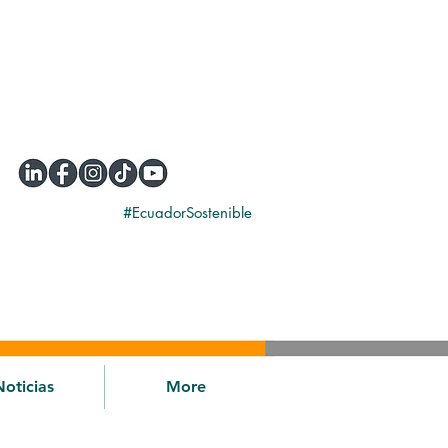
#EcuadorSostenible
Noticias
More