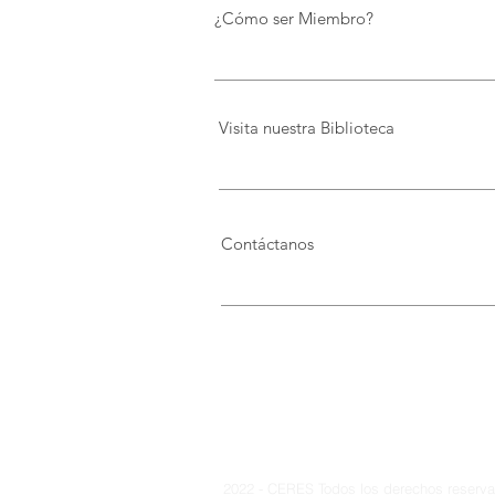
preserva el patrimonio y
¿Cómo ser Miembro?
democratiza el conocimiento
Visita nuestra Biblioteca
Contáctanos
2022 - CERES Todos los derechos reservad