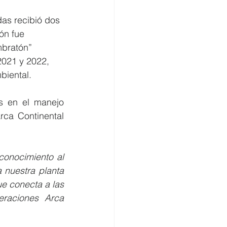
das recibió dos 
ón fue 
mbratón” 
2021 y 2022, 
biental.
s en el manejo 
ca Continental 
onocimiento al 
nuestra planta 
e conecta a las 
raciones Arca 