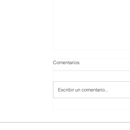
Comentarios
Escribir un comentario...
SMARTCO se suma a la
construcción del EcoMuseo
Biblioteca de FUNDACIÓN
FIDAL, un proyecto que