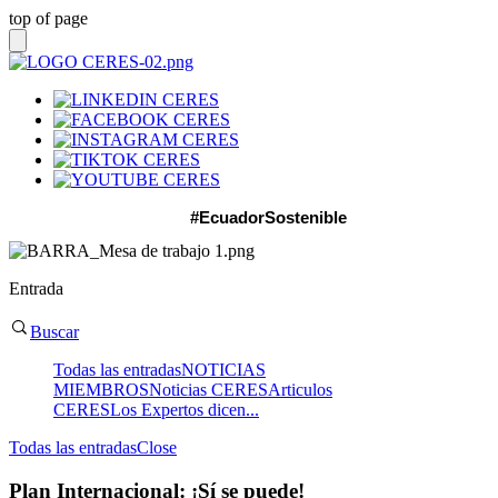
top of page
#EcuadorSostenible
Entrada
Buscar
Todas las entradas
NOTICIAS
MIEMBROS
Noticias CERES
Articulos
CERES
Los Expertos dicen...
Todas las entradas
Close
Plan Internacional: ¡Sí se puede!