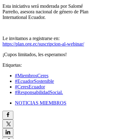
Esta iniciativa será moderada por Salomé
Parreño, asesora nacional de género de Plan
International Ecuador.
Le invitamos a registrarse en:
https://plan.org.ec/suscripcion-al-webinar/
¡Cupos limitados, les esperamos!
Etiquetas:
#MiembrosCeres
#EcuadorSostenible
#CeresEcuador
#ResponsabilidadSocial.
NOTICIAS MIEMBROS