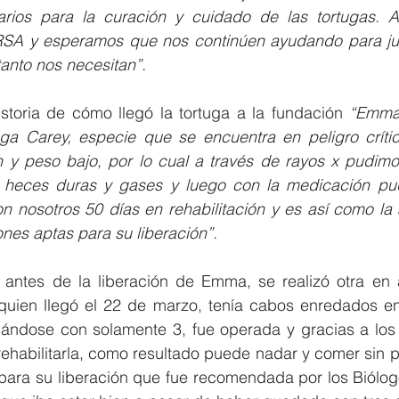
rios para la curación y cuidado de las tortugas. A
RSA y esperamos que nos continúen ayudando para jun
anto nos necesitan”. 
istoria de cómo llegó la tortuga a la fundación
 “Emma 
ga Carey, especie que se encuentra en peligro crítico
n y peso bajo, por lo cual a través de rayos x pudimo
 heces duras y gases y luego con la medicación pud
n nosotros 50 días en rehabilitación y es así como la
nes aptas para su liberación”.  
ntes de la liberación de Emma, se realizó otra en a
 quien llegó el 22 de marzo, tenía cabos enredados en 
dándose con solamente 3, fue operada y gracias a los 
ehabilitarla, como resultado puede nadar y comer sin p
 para su liberación que fue recomendada por los Biólog