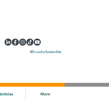
#EcuadorSostenible
Noticias
More