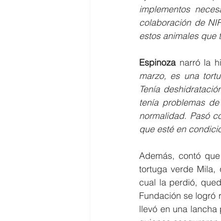
implementos necesa
colaboración de NI
estos animales que t
Espinoza
 narró la h
marzo, es una tortu
Tenía deshidratació
tenía problemas de
normalidad. Pasó co
que esté en condicio
Además, contó que a
tortuga verde Mila,
cual la perdió, que
Fundación se logró r
llevó en una lancha