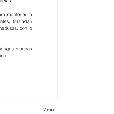
letas. 
ra mantener la 
tes; trasladan 
medusas, con lo 
rtugas marinas 
ión. 
Ver todo