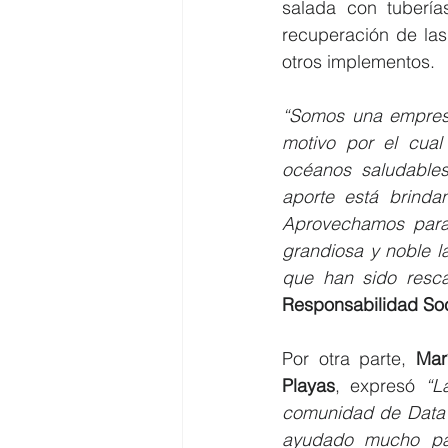
salada con tuberías
recuperación de las 
otros implementos. 
“Somos una empresa
motivo por el cual
océanos saludable
aporte está brindan
Aprovechamos para 
grandiosa y noble l
que han sido resca
Responsabilidad Soc
Por otra parte, 
Mar
Playas
, expresó 
“L
comunidad de Data V
ayudado mucho par