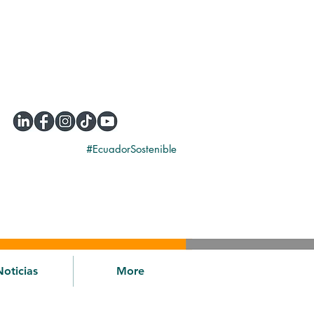
#EcuadorSostenible
Noticias
More