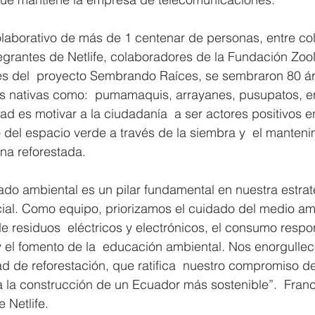
olaborativo de más de 1 centenar de personas, entre co
ntegrantes de Netlife, colaboradores de la Fundación Zoo
es del  proyecto Sembrando Raíces, se sembraron 80 ár
s nativas como:  pumamaquis, arrayanes, pusupatos, ent
dad es motivar a la ciudadanía  a ser actores positivos e
del espacio verde a través de la siembra y  el manteni
na reforestada. 
idado ambiental es un pilar fundamental en nuestra estrat
cial. Como equipo, priorizamos el cuidado del medio am
 de residuos  eléctricos y electrónicos, el consumo respo
y el fomento de la  educación ambiental. Nos enorgullec
ad de reforestación, que ratifica  nuestro compromiso de 
 a la construcción de un Ecuador más sostenible”.  Fran
 Netlife.