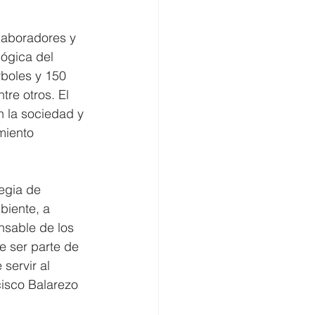
laboradores y 
lógica del 
boles y 150 
re otros. El 
n la sociedad y 
miento 
egia de 
biente, a 
nsable de los 
e ser parte de 
servir al 
cisco Balarezo 