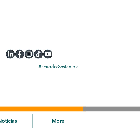
#EcuadorSostenible
Noticias
More