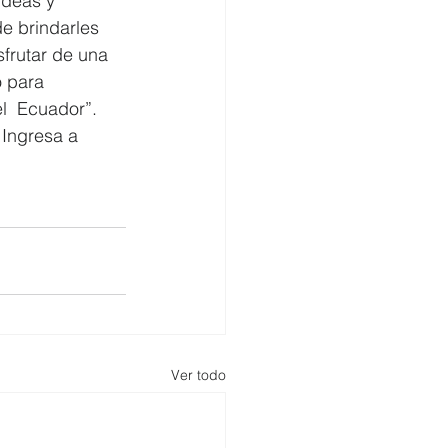
ideas y 
e brindarles 
frutar de una 
 para 
l  Ecuador”. 
 Ingresa a 
Ver todo