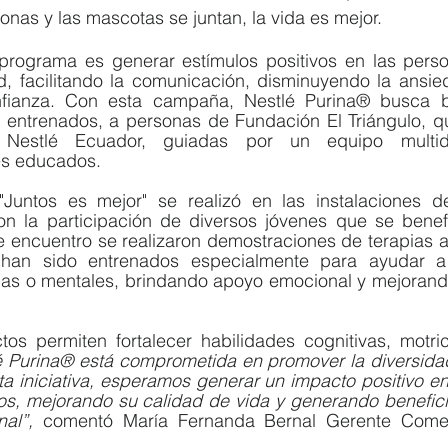
nas y las mascotas se juntan, la vida es mejor.
 programa es generar estímulos positivos en las perso
, facilitando la comunicación, disminuyendo la ansie
nfianza. Con esta campaña, Nestlé Purina® busca br
s entrenados, a personas de Fundación El Triángulo, qu
Nestlé Ecuador, guiadas por un equipo multidis
es educados. 
"Juntos es mejor" se realizó en las instalaciones d
on la participación de diversos jóvenes que se benefi
e encuentro se realizaron demostraciones de terapias as
s han sido entrenados especialmente para ayudar a
cas o mentales, brindando apoyo emocional y mejorando
tos permiten fortalecer habilidades cognitivas, motric
é Purina® está comprometida en promover la diversidad
a iniciativa, esperamos generar un impacto positivo en
os, mejorando su calidad de vida y generando beneficio
nal”,
 comentó María Fernanda Bernal Gerente Comerc