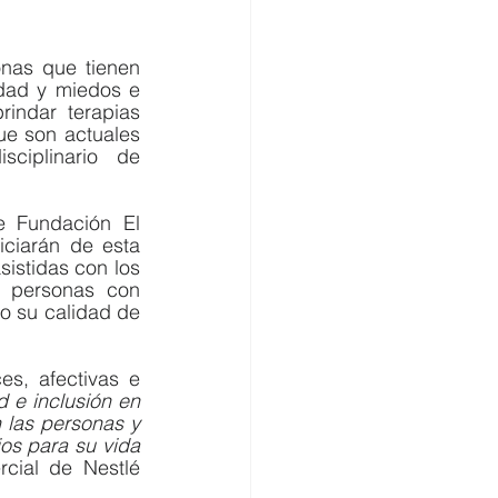
nas que tienen 
dad y miedos e 
indar terapias 
e son actuales 
ciplinario de 
e Fundación El 
ciarán de esta 
istidas con los 
 personas con 
 su calidad de 
es, afectivas e 
 e inclusión en 
 las personas y 
s para su vida 
ial de Nestlé 