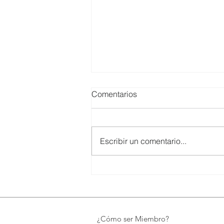
Comentarios
Escribir un comentario...
UTPL lidera un programa
internacional para redefinir el
futuro de Galápagos
¿Cómo ser Miembro?