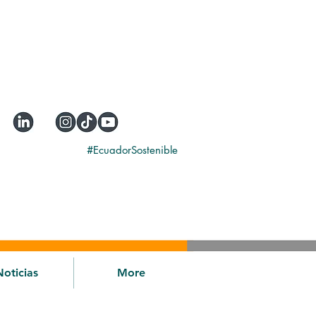
#EcuadorSostenible
Noticias
More