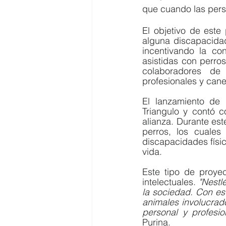
que cuando las perso
El objetivo de este
alguna discapacidad
incentivando la co
asistidas con perro
colaboradores de 
profesionales y can
El lanzamiento de 
Triangulo y contó c
alianza. Durante est
perros, los cuale
discapacidades físi
vida. 
Este tipo de proyec
intelectuales
.
 "Nestl
la sociedad. Con est
animales involucrad
personal y profesio
Purina.