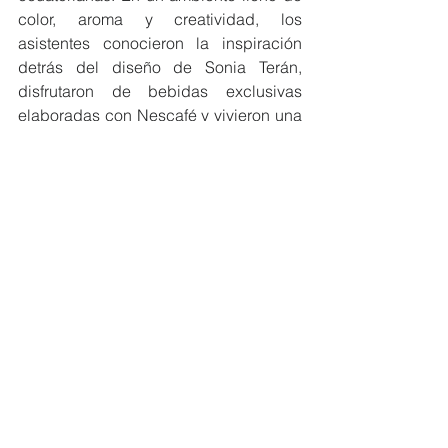
color, aroma y creatividad, los 
asistentes conocieron la inspiración 
detrás del diseño de Sonia Terán, 
disfrutaron de bebidas exclusivas 
elaboradas con Nescafé y vivieron una 
experiencia multisensorial que celebró 
al Ecuador.
Más que un evento, el Coffee Party fue 
una celebración del país: una 
experiencia que unió generaciones en 
torno al café, el arte y las historias que 
nos conectan.
#MiembrosCeres
#EcuadorSostenible
#DesarrolloSostenible
NOTICIAS MIEMBROS