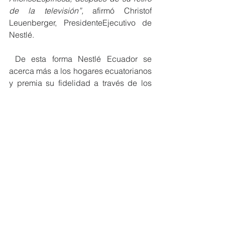
de la televisión”, 
afirmó Christof 
Leuenberger, PresidenteEjecutivo de 
Nestlé.
 De esta forma Nestlé Ecuador se 
acerca más a los hogares ecuatorianos 
y premia su fidelidad a través de los 
años.
#MiembrosCeres
#EcuadorSostenible
#ODS
NOTICIAS MIEMBROS
Ver todo
Entradas recientes