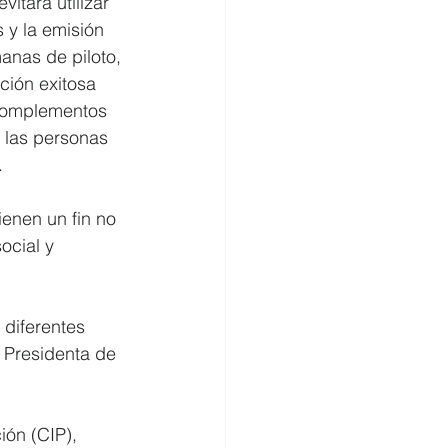
itará utilizar 
y la emisión 
nas de piloto, 
ión exitosa 
 complementos 
 las personas 
. 
enen un fin no 
ocial y 
diferentes 
 Presidenta de 
ión (CIP), 