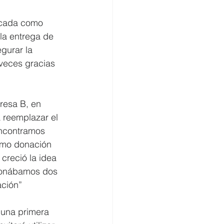
ficada como 
 la entrega de 
gurar la 
veces gracias 
resa B, en 
 reemplazar el 
ncontramos 
omo donación 
creció la idea 
cionábamos dos 
ación”
 una primera 