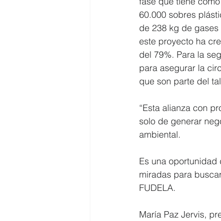
fase que tiene como o
60.000 sobres plást
de 238 kg de gases 
este proyecto ha cr
del 79%. Para la se
para asegurar la cir
que son parte del tal
“Esta alianza con pr
solo de generar nego
ambiental.
Es una oportunidad d
miradas para buscar
FUDELA. 
María Paz Jervis, pr