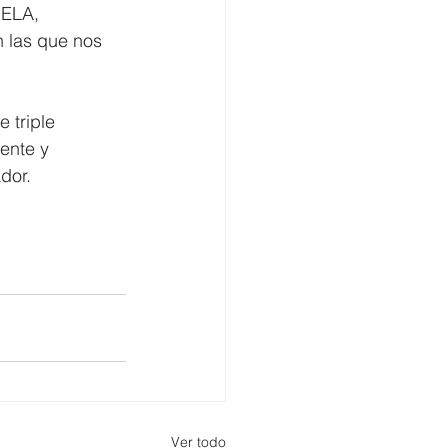
DELA, 
n las que nos 
 triple 
ente y 
or.  
Ver todo