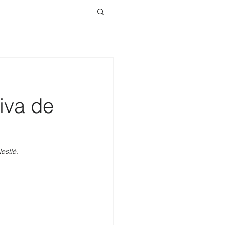
iva de
estlé.