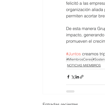
felicitó a las empre
organización aliada 
permiten acortar br
De esta manera Grup
impacto, generando 
promueven el crecim
#Juntos
 creamos tri
#MiembrosCeres
#Sosteni
NOTICIAS MIEMBROS
Entradas recientes