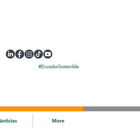
#EcuadorSostenible
Noticias
More