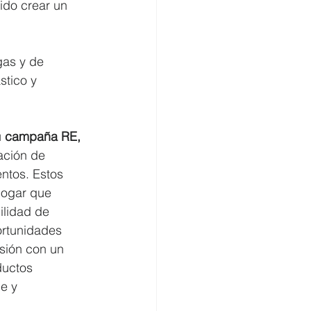
ido crear un 
as y de 
stico y 
 
campaña RE, 
ación de 
ntos. Estos 
ogar que 
ilidad de 
rtunidades 
usión con un 
ductos 
e y 