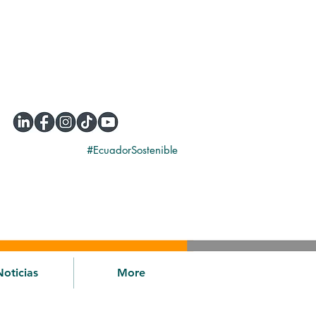
#EcuadorSostenible
Noticias
More