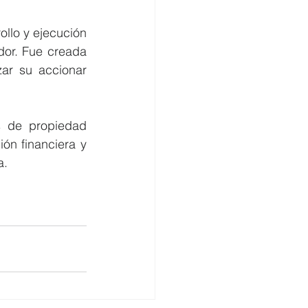
llo y ejecución 
or. Fue creada 
ar su accionar 
 de propiedad 
n financiera y 
a.