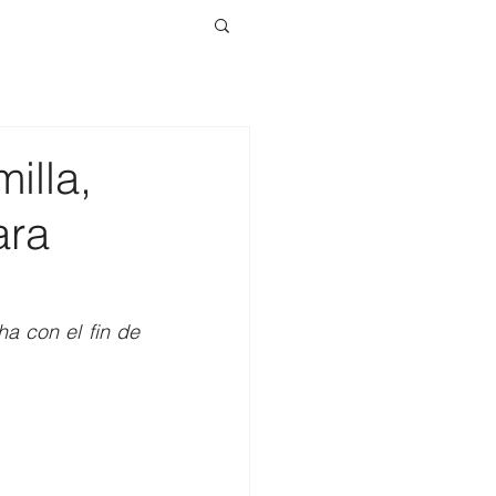
illa,
ara
a con el fin de 