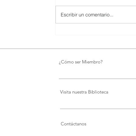
Escribir un comentario...
SMARTCO se suma a la
construcción del EcoMuseo
Biblioteca de FUNDACIÓN
FIDAL, un proyecto que
preserva el patrimonio y
¿Cómo ser Miembro?
democratiza el conocimiento
Visita nuestra Biblioteca
Contáctanos