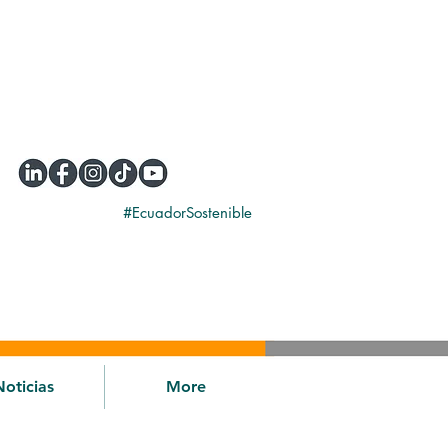
#EcuadorSostenible
Noticias
More