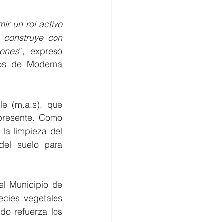
 un rol activo 
 construye con 
iones
”, expresó 
os de Moderna 
e (m.a.s), que 
presente. Como 
a limpieza del 
el suelo para 
l Municipio de 
ecies vegetales 
do refuerza los 