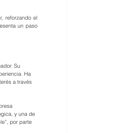
, reforzando el 
esenta un paso 
ador. Su 
periencia. Ha 
terés a través 
presa 
ógica, y una de 
”, por parte 