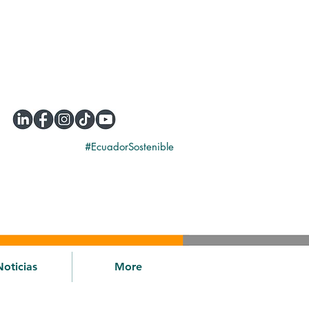
#EcuadorSostenible
Noticias
More