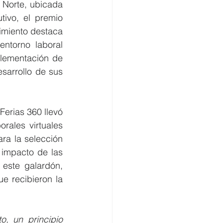
Norte, ubicada 
ivo, el premio 
imiento destaca 
ntorno laboral 
lementación de 
sarrollo de sus 
rias 360 llevó 
rales virtuales 
a la selección 
 impacto de las 
prácticas laborales en el bienestar y desarrollo de los empleados. Con este galardón, 
 recibieron la 
, un principio 