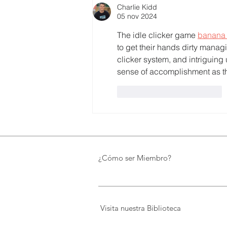
Charlie Kidd
Biblioteca de FUNDACIÓN
05 nov 2024
FIDAL, un proyecto que
preserva el patrimonio y
The idle clicker game 
banana
democratiza el conocimiento
to get their hands dirty manag
clicker system, and intriguing
sense of accomplishment as t
Me gusta
Reaccionar
¿Cómo ser Miembro?
Visita nuestra Biblioteca