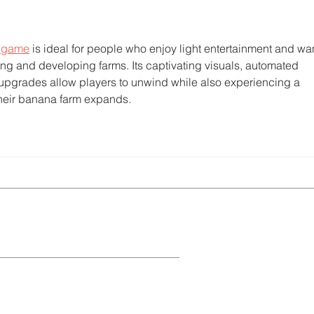
futuro de Galápagos
acci
territ
 game
 is ideal for people who enjoy light entertainment and wan
ing and developing farms. Its captivating visuals, automated 
 upgrades allow players to unwind while also experiencing a 
heir banana farm expands. 