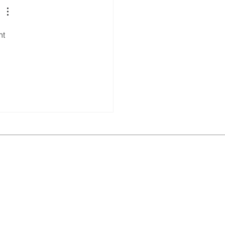
ones sostenibles en
orio
t 