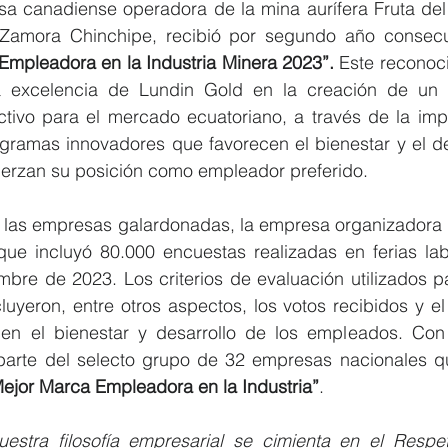
a canadiense operadora de la mina aurífera Fruta del 
Zamora Chinchipe, recibió por segundo año consecut
Empleadora en la Industria Minera 2023”. 
Este reconoc
 excelencia de Lundin Gold en la creación de un e
ctivo para el mercado ecuatoriano, a través de la imp
ogramas innovadores que favorecen el bienestar y el de
uerzan su posición como empleador preferido.
e las empresas galardonadas, la empresa organizadora Fe
ue incluyó 80.000 encuestas realizadas en ferias labo
bre de 2023. Los criterios de evaluación utilizados par
uyeron, entre otros aspectos, los votos recibidos y el
 parte del selecto grupo de 32 empresas nacionales que
ejor Marca Empleadora en la Industria”
.
estra filosofía empresarial se cimienta en el Respeto