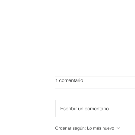
1 comentario
Escribir un comentario...
SMARTCO se suma a la
Ordenar según:
Lo más nuevo
construcción del EcoMuseo