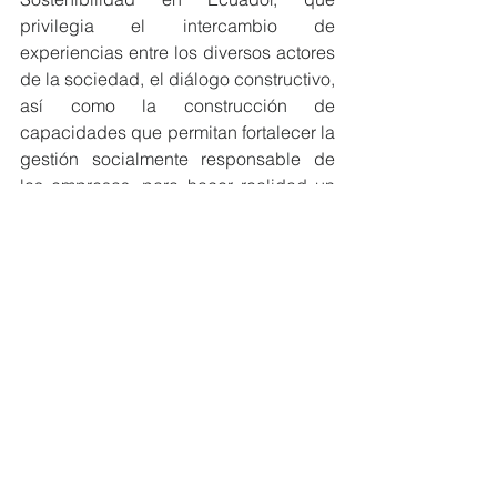
privilegia el intercambio de 
experiencias entre los diversos actores 
de la sociedad, el diálogo constructivo, 
así como la construcción de 
capacidades que permitan fortalecer la 
gestión socialmente responsable de 
las empresas, para hacer realidad un 
Ecuador Sostenible.
#MiembrosCeres
#EcuadorSostenible
#CeresEcuador
Noticias CERES
Ver todo
Entradas recientes