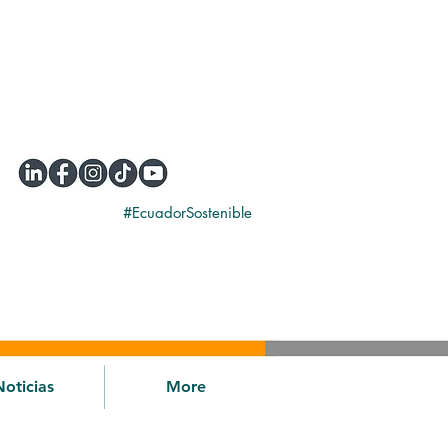
#EcuadorSostenible
Noticias
More