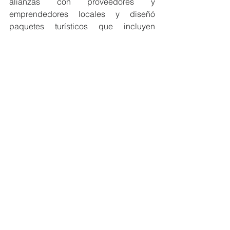
alianzas con proveedores y 
emprendedores locales y diseñó 
paquetes turísticos que incluyen 
destinos cercanos como la playa de 
Crucita y el cerro de Hojas Jaboncillo, 
incentivando así el desarrollo turístico 
sostenible de la región.
La cadena sigue creciendo
Con esta apertura, Hoteles Oro Verde 
suma su décima propiedad en 
Ecuador, reafirmando su compromiso 
con la excelencia en servicio, la 
innovación en la hospitalidad y el 
desarrollo económico de cada región 
en la que opera. El sistema de reservas 
ya está habilitado a través de sus 
plataformas digitales.
Oro Verde Portoviejo, tu gran destino.