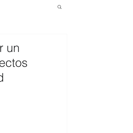
r un
yectos
d