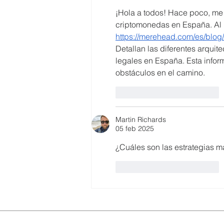
preserva el patrimonio y
¡Hola a todos! Hace poco, me 
democratiza el conocimiento
criptomonedas en España. Al p
https://merehead.com/es/blog
Detallan las diferentes arquit
legales en España. Esta inform
obstáculos en el camino.
Me gusta
Reaccionar
Martin Richards
05 feb 2025
¿Cuáles son las estrategias 
Me gusta
Reaccionar