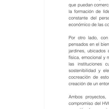
que puedan comercia
la formación de líd
constante del perso
económico de las c
Por otro lado, con
pensados en el biene
jardines, ubicados d
física, emocional y
las instituciones c
sostenibilidad y el
cocreación de estos
creación de un ento
Ambos proyectos, 
compromiso del HVQ c