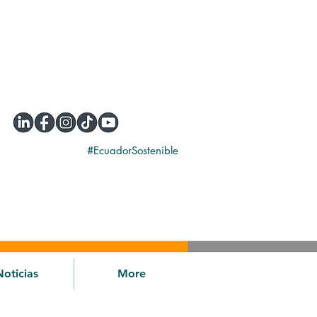
#EcuadorSostenible
Noticias
More