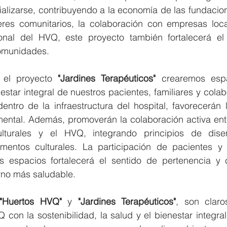
lizarse, contribuyendo a la economía de las fundacione
eres comunitarios, la colaboración con empresas loca
nal del HVQ, este proyecto también fortalecerá el t
omunidades. 
 el proyecto 
"Jardines Terapéuticos" 
crearemos espa
star integral de nuestros pacientes, familiares y colab
entro de la infraestructura del hospital, favorecerán 
 mental. Además, promoverán la colaboración activa ent
ulturales y el HVQ, integrando principios de diseño
ementos culturales. La participación de pacientes y 
 espacios fortalecerá el sentido de pertenencia y co
rno más saludable. 
"Huertos HVQ" 
y 
"Jardines Terapéuticos"
, son claro
on la sostenibilidad, la salud y el bienestar integral.