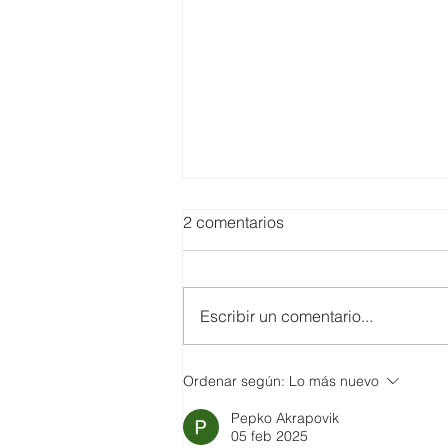
2 comentarios
Escribir un comentario...
SMARTCO se suma a la
Ordenar según:
Lo más nuevo
construcción del EcoMuseo
Pepko Akrapovik
Biblioteca de FUNDACIÓN
05 feb 2025
FIDAL, un proyecto que