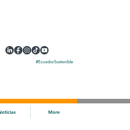
#EcuadorSostenible
Noticias
More