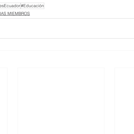
esEcuador
#Educación
IAS MIEMBROS