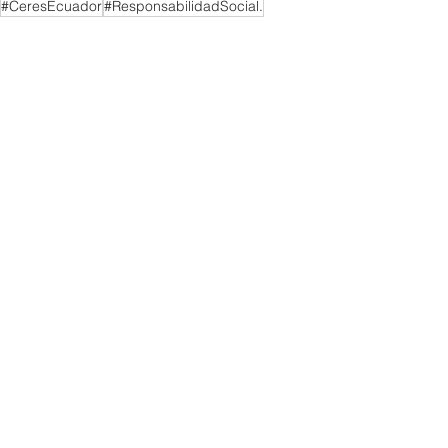
#CeresEcuador
#ResponsabilidadSocial.
#inclusion
NOTICIAS MIEMBROS
Ver todo
Entradas recientes