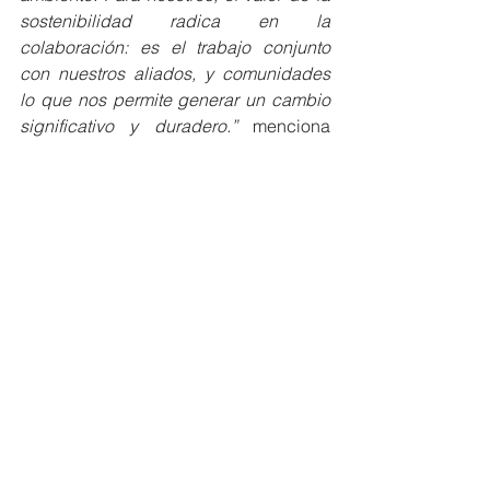
sostenibilidad radica en la 
colaboración: es el trabajo conjunto 
con nuestros aliados, y comunidades 
lo que nos permite generar un cambio 
significativo y duradero.”
 menciona 
Sylvia Banda, gerente de 
comunicación y responsabilidad 
corporativa de Grupo DIFARE
La sostenibilidad es el eje de la 
gestión de Grupo DIFARE. A través de 
este informe, se demuestra su impacto 
con iniciativas que integran salud, 
educación de calidad, igualdad de 
género, trabajo decente y cuidado 
ambiental. En 2025, el Grupo 
continuará fortaleciendo su gestión 
responsable e innovación en el sector 