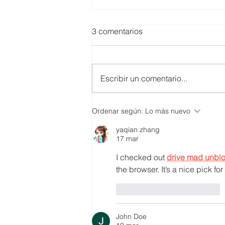
3 comentarios
Escribir un comentario...
SMARTCO se suma a la
Ordenar según:
Lo más nuevo
construcción del EcoMuseo
yaqian zhang
Biblioteca de FUNDACIÓN
17 mar
FIDAL, un proyecto que
preserva el patrimonio y
I checked out 
drive mad unbl
democratiza el conocimiento
the browser. It’s a nice pick f
Me gusta
Reaccionar
John Doe