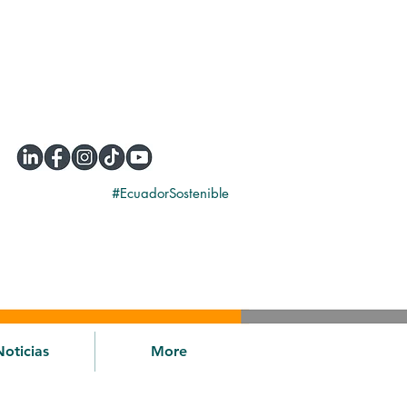
#EcuadorSostenible
Noticias
More