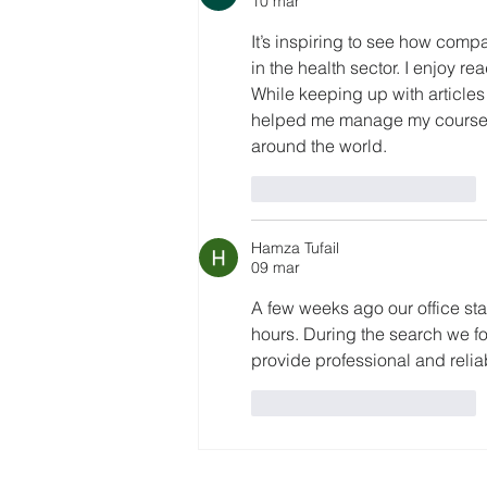
10 mar
It’s inspiring to see how comp
in the health sector. I enjoy r
While keeping up with articles 
helped me manage my coursework
around the world.
Me gusta
Reaccionar
Hamza Tufail
09 mar
A few weeks ago our office sta
hours. During the search we f
provide professional and relia
Me gusta
Reaccionar