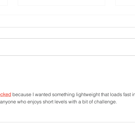
UTPL lidera un programa
CACP
internacional para redefinir el
agric
futuro de Galápagos
acci
territ
ocked
 because I wanted something lightweight that loads fast in
or anyone who enjoys short levels with a bit of challenge.