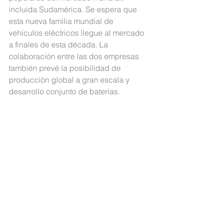
incluida Sudamérica. Se espera que 
esta nueva familia mundial de 
vehículos eléctricos llegue al mercado 
a finales de esta década. La 
colaboración entre las dos empresas 
también prevé la posibilidad de 
producción global a gran escala y 
desarrollo conjunto de baterías.
Si   te perdiste el lanzamiento regional, 
te invitamos a verlo: 
https://youtu.be/jBjZtVr9hpw
.
#MiembrosCeres
#EcuadorSostenible
#CeresEcuador
#Sostenibilidad
NOTICIAS MIEMBROS