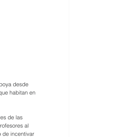
poya desde 
que habitan en 
es de las 
ofesores al 
de incentivar 