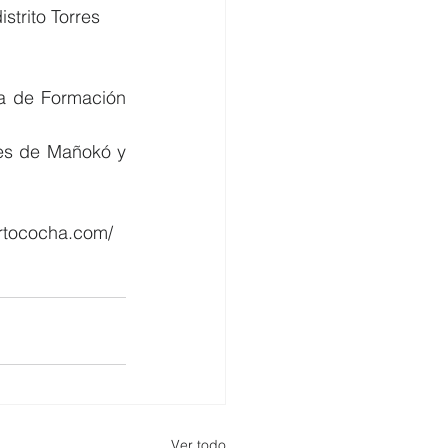
strito Torres 
a de Formación 
es de Mañokó y 
rtococha.com/
Ver todo