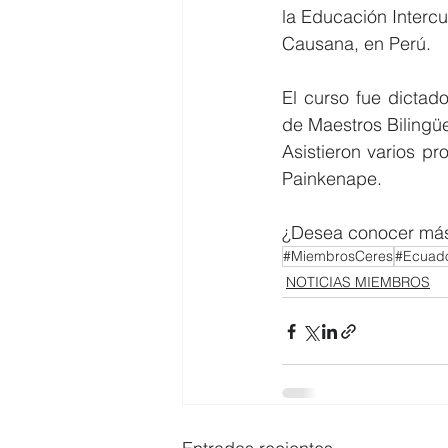
la Educación Intercul
Causana, en Perú.
El curso fue dictad
de Maestros Biling
Asistieron varios p
Painkenape.
¿Desea conocer más
#MiembrosCeres
#Ecuado
NOTICIAS MIEMBROS