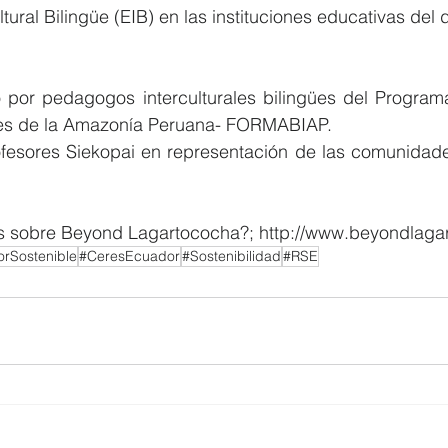
tural Bilingüe (EIB) en las instituciones educativas del di
o por pedagogos interculturales bilingües del Program
ües de la Amazonía Peruana- FORMABIAP.
rofesores Siekopai en representación de las comunidad
 sobre Beyond Lagartococha?; http://www.beyondlaga
rSostenible
#CeresEcuador
#Sostenibilidad
#RSE