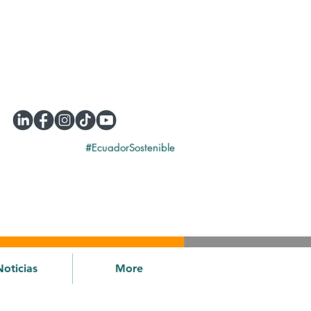
#EcuadorSostenible
Noticias
More