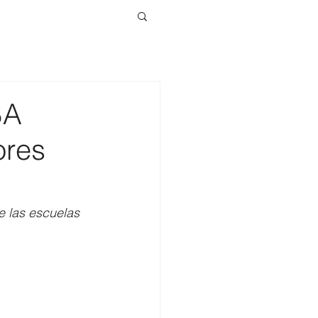
BA
ores
e las escuelas 