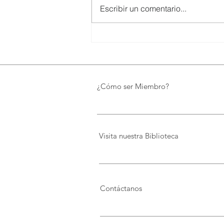
Escribir un comentario...
SMARTCO se suma a la
construcción del EcoMuseo
Biblioteca de FUNDACIÓN
FIDAL, un proyecto que
preserva el patrimonio y
¿Cómo ser Miembro?
democratiza el conocimiento
Visita nuestra Biblioteca
Contáctanos