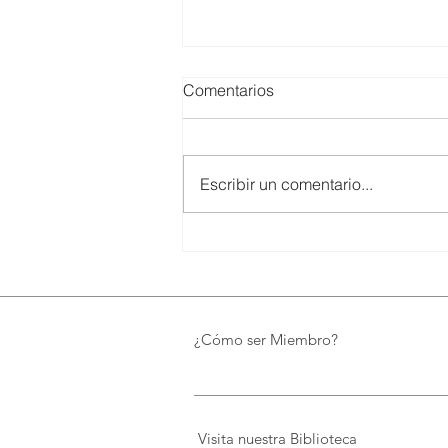
Comentarios
Escribir un comentario...
UTPL lidera un programa
internacional para redefinir el
futuro de Galápagos
¿Cómo ser Miembro?
Visita nuestra Biblioteca