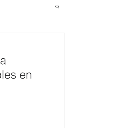
ra
les en