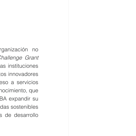
anización no 
Global Innovation Challenge Grant 
 instituciones  
os innovadores 
so a servicios 
nocimiento, que 
BA expandir su 
das sostenibles 
de desarrollo 