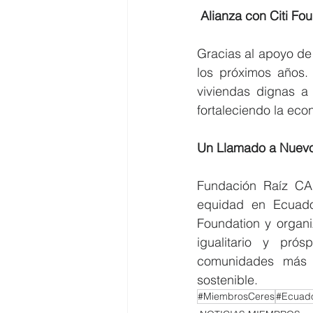
Alianza con Citi Fou
Gracias al apoyo de 
los próximos años. 
viviendas dignas a 
fortaleciendo la eco
Un Llamado a Nuevo
Fundación Raíz CAE
equidad en Ecuado
Foundation y organ
igualitario y pró
comunidades más n
sostenible. 
#MiembrosCeres
#Ecuado