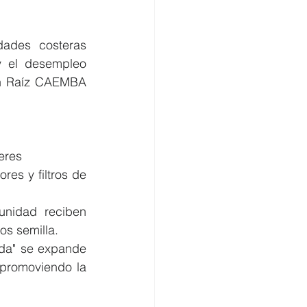
dades costeras 
y el desempleo 
ón Raíz CAEMBA 
eres 
es y filtros de 
nidad reciben 
s semilla. 
da" se expande 
promoviendo la 