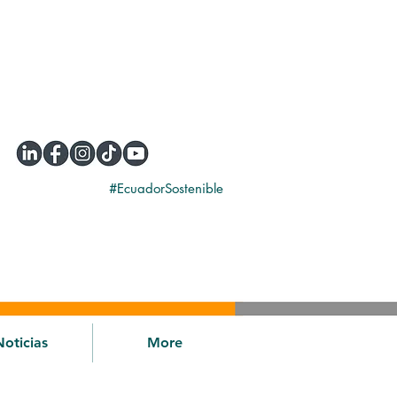
#EcuadorSostenible
Noticias
More