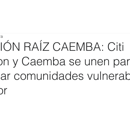
ra
ÓN RAÍZ CAEMBA: Citi
on y Caemba se unen pa
mar comunidades vulnerab
or