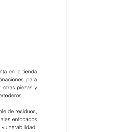
El proceso incluye la clasificación de la ropa, destinando una parte a la venta en la tienda 
onaciones para 
 otras piezas y 
vertederos.
ble de residuos, 
ales enfocados 
 vulnerabilidad.