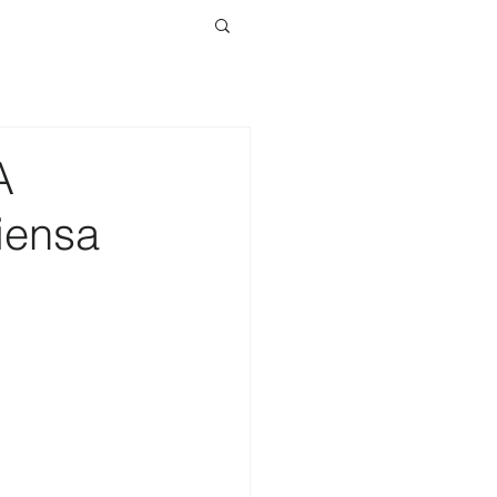
A
iensa