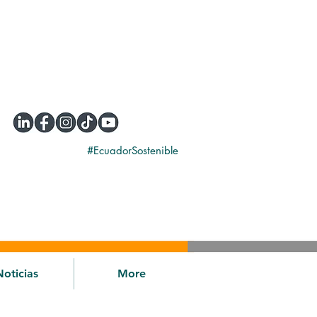
#EcuadorSostenible
Noticias
More