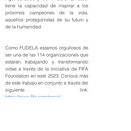
tiene la capacidad de inspirar a los 
próximos campeones de la vida, 
aquellos protagonistas de su futuro y 
de la humanidad. 
Como FUDELA estamos orgullosos de 
ser una de las 114 organizaciones que 
estarán trabajando y transformando 
vidas a través de la iniciativa de FIFA 
Foundation en este 2023. Conoce más 
de este trabajo en conjunto a través del 
siguiente link: 
https://www.fifa.com/social-
impact/media-releases/fifa-foundation-
community-programme-announces-
support-for-114-organisations
#MiembrosCeres
#EcuadorSostenible
#CeresEcuador
#Sostenibilidad