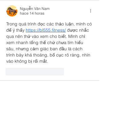
Nguyễn Văn Nam
hace 14 horas
Trong quá trình đọc các thảo luận, mình có 
để ý thấy 
https://bl555.fitness/
 được nhắc 
qua nên thử vào xem cho biết. Mình chỉ 
xem nhanh tổng thể chứ chưa tìm hiểu 
sâu, nhưng cảm giác ban đầu là cách 
trình bày khá thoáng, bố cục rõ ràng, nhìn 
vào không bị rối mắt.
Me gusta
Reaccionar
Bình Yên
hace 19 horas
Tối qua khi đọc các bình luận trên diễn 
đàn, mình để ý có người chia sẻ 
OK88
. 
Mình tò mò nên mở vào xem thử vài phút. 
Tổng thể giao diện khá đơn giản, nội dung 
được trình bày dễ quan sát nên xem cũng 
nhanh. Xong mình lại quay về diễn đàn để 