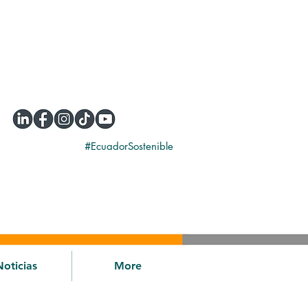
#EcuadorSostenible
Noticias
More