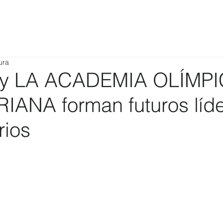
ura
y LA ACADEMIA OLÍMP
ANA forman futuros líd
rios