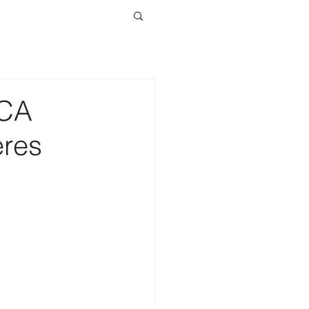
ICA
eres