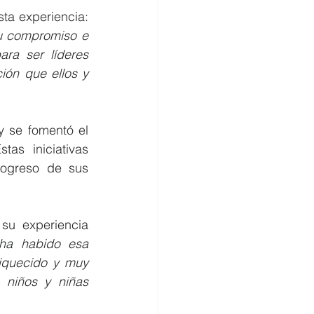
Eduardo Fernández, expositor argentino, nos compartió su sentir frente a esta experiencia: 
u compromiso e 
ra ser líderes 
ón que ellos y 
 se fomentó el 
as iniciativas 
rogreso de sus 
u experiencia 
ha habido esa 
iquecido y muy 
niños y niñas 