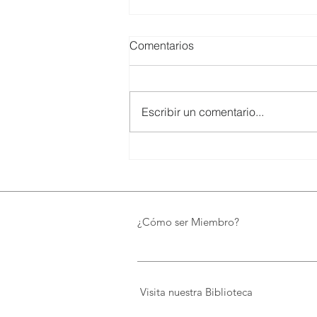
Comentarios
Escribir un comentario...
SMARTCO se suma a la
construcción del EcoMuseo
Biblioteca de FUNDACIÓN
FIDAL, un proyecto que
preserva el patrimonio y
¿Cómo ser Miembro?
democratiza el conocimiento
Visita nuestra Biblioteca