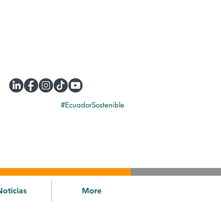
#EcuadorSostenible
Noticias
More