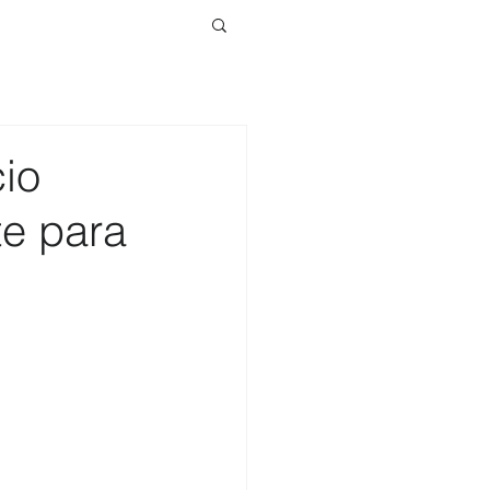
io
te para