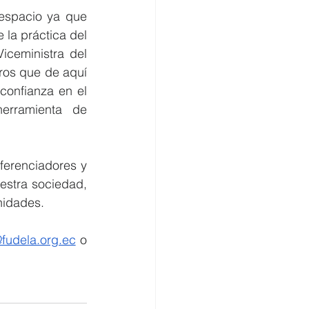
espacio ya que 
 la práctica del 
ceministra del 
ros que de aquí 
onfianza en el 
rramienta de 
erenciadores y 
estra sociedad, 
nidades.
fudela.org.ec
o 