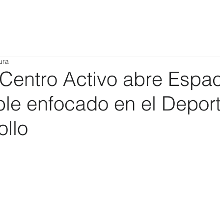
ura
entro Activo abre Espac
ble enfocado en el Depor
ollo