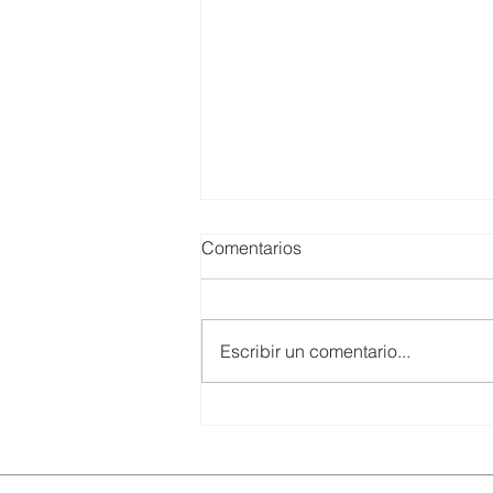
Comentarios
Escribir un comentario...
UTPL lidera un programa
internacional para redefinir el
futuro de Galápagos