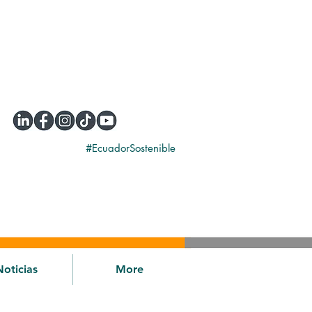
#EcuadorSostenible
Noticias
More