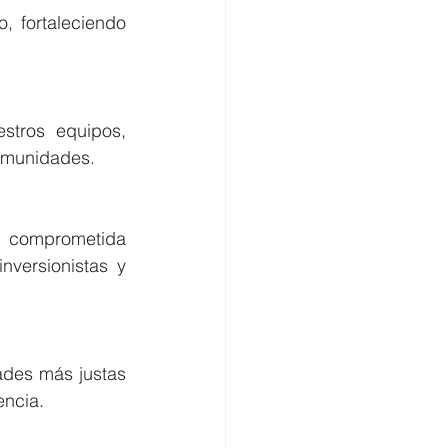
 fortaleciendo 
tros equipos, 
comunidades.
n comprometida 
versionistas y 
des más justas 
encia.