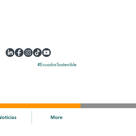
#EcuadorSostenible
Noticias
More