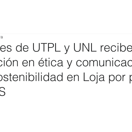
ra
tes de UTPL y UNL recib
ción en ética y comunica
ostenibilidad en Loja por 
S