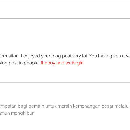
CERES presidió la tercera
Dire
reunión del Advisory Grupo
miem
de Alliance for Integrity en
Dire
Ecuador
acom
lanz
formation. I enjoyed your blog post very lot. You have given a ve
Memo
log post to people. 
fireboy and watergirl
2024
mpatan bagi pemain untuk meraih kemenangan besar melalui
amun menghibur