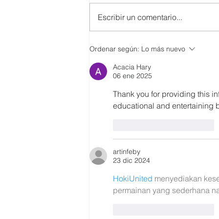
Escribir un comentario...
El Clúster de Inclusión Social
Ordenar según:
Lo más nuevo
de CERES impulsó diálogo
Acacia Hary
sobre salud mental y finanzas
06 ene 2025
junto a la Cooperativa29 de
Octubre,como parte de las
Thank you for providing this in
Mesas Intersectoriales que
educational and entertaining b
desarrolla con la
Vicepresidencia
Me gusta
Reaccionar
artinfeby
23 dic 2024
HokiUnited
 menyediakan kese
permainan yang sederhana n
Me gusta
Reaccionar