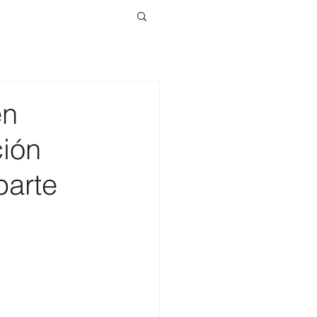
en
ción
parte