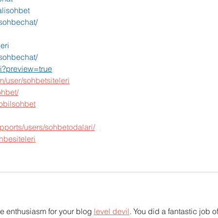
alisohbet
asohbechat/
eri
asohbechat/
lci?preview=true
m/user/sohbetsiteleri
ohbet/
mobilsohbet
pports/users/sohbetodalari/
hbesiteleri
e enthusiasm for your blog 
level devil
. You did a fantastic job of