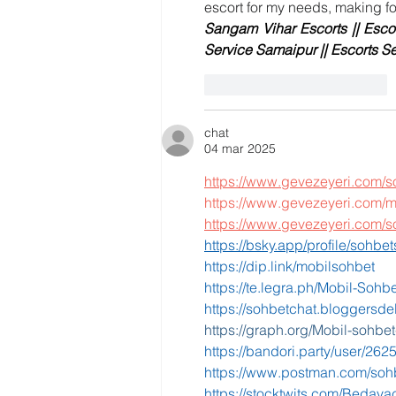
democratiza el conocimiento
escort for my needs, making fo
Sangam Vihar Escorts 
|| 
Esco
Service Samaipur 
|| 
Escorts S
Me gusta
Reaccionar
chat
04 mar 2025
https://www.gevezeyeri.com/s
https://www.gevezeyeri.com/m
https://www.gevezeyeri.com/so
https://bsky.app/profile/sohbets
https://dip.link/mobilsohbet
https://te.legra.ph/Mobil-Soh
https://sohbetchat.bloggersdel
https://graph.org/Mobil-sohbet
https://bandori.party/user/26
https://www.postman.com/soh
https://stocktwits.com/Bedava