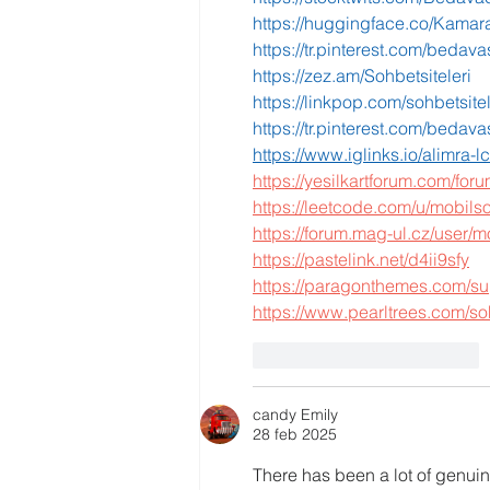
https://huggingface.co/Kamar
https://tr.pinterest.com/bedav
https://zez.am/Sohbetsiteleri
https://linkpop.com/sohbetsitel
https://tr.pinterest.com/bedav
https://www.iglinks.io/alimra-
https://yesilkartforum.com/foru
https://leetcode.com/u/mobils
https://forum.mag-ul.cz/user/
https://pastelink.net/d4ii9sfy
https://paragonthemes.com/su
https://www.pearltrees.com/so
Me gusta
Reaccionar
candy Emily
28 feb 2025
There has been a lot of genuin