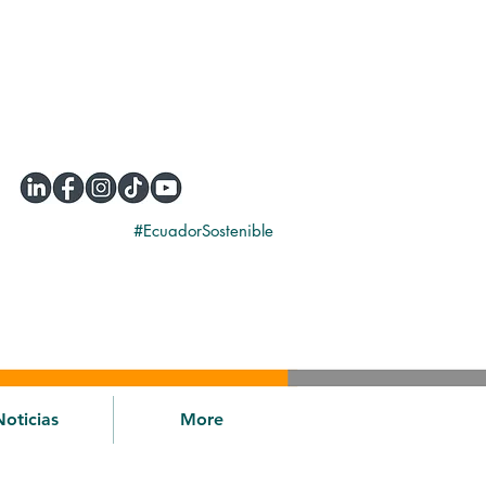
#EcuadorSostenible
Noticias
More