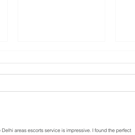
UTPL lidera un programa
CACP
internacional para redefinir el
agric
futuro de Galápagos
acci
territ
 Delhi areas escorts service is impressive. I found the perfect 