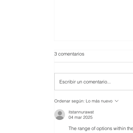
3 comentarios
Escribir un comentario...
SMARTCO se suma a la
Ordenar según:
Lo más nuevo
construcción del EcoMuseo
itstannurawat
Biblioteca de FUNDACIÓN
04 mar 2025
FIDAL, un proyecto que
preserva el patrimonio y
The range of options within the