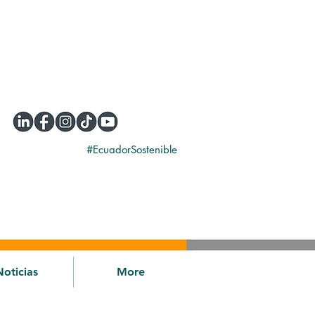
#EcuadorSostenible
Noticias
More