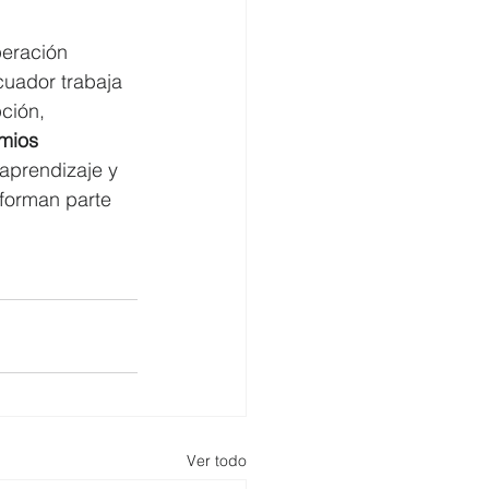
peración 
cuador trabaja 
ción, 
mios 
aprendizaje y 
forman parte 
Ver todo