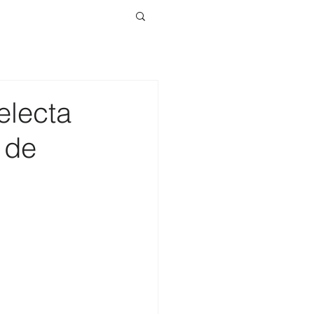
electa
 de