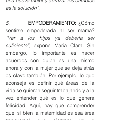
una nueva mujer y abrazar los cambios 
es la solución”.
5.       
EMPODERAMIENTO:
 ¿Cómo 
sentirse empoderada al ser mamá? 
“Ver a los hijos ya debería ser 
suficiente”, 
expone María Clara. Sin 
embargo, lo importante es hacer 
acuerdos con quien es una mismo 
ahora y con la mujer que se deja atrás 
es clave también. Por ejemplo, lo que 
aconseja es definir qué áreas de la 
vida se quieren seguir trabajando y a la 
vez entender qué es lo que genera 
felicidad. Aquí, hay que comprender 
que, si bien la maternidad es esa área 
transversal que siempre va a 
acompañar a una mujer, existen otras 
áreas que poco a poco se deben 