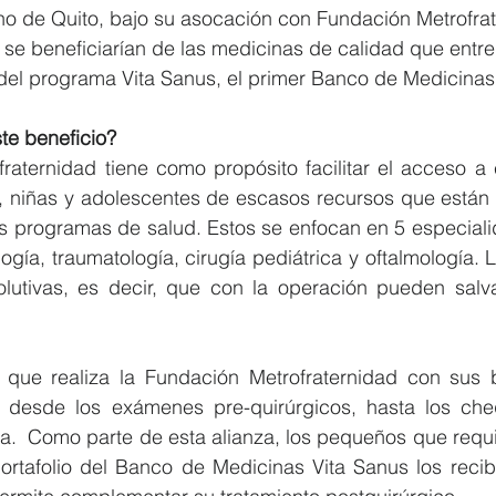
no de Quito, bajo su asocación con Fundación Metrofrat
s se beneficiarían de las medicinas de calidad que ent
del programa Vita Sanus, el primer Banco de Medicina
te beneficio?
aternidad tiene como propósito facilitar el acceso a c
, niñas y adolescentes de escasos recursos que están e
us programas de salud. Estos se enfocan en 5 especiali
ogía, traumatología, cirugía pediátrica y oftalmología. 
olutivas, es decir, que con la operación pueden salva
ue realiza la Fundación Metrofraternidad con sus be
a desde los exámenes pre-quirúrgicos, hasta los ch
ía.  Como parte de esta alianza, los pequeños que requ
ortafolio del Banco de Medicinas Vita Sanus los recib