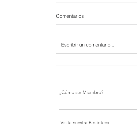
Comentarios
Escribir un comentario...
SMARTCO se suma a la
construcción del EcoMuseo
Biblioteca de FUNDACIÓN
FIDAL, un proyecto que
preserva el patrimonio y
¿Cómo ser Miembro?
democratiza el conocimiento
Visita nuestra Biblioteca