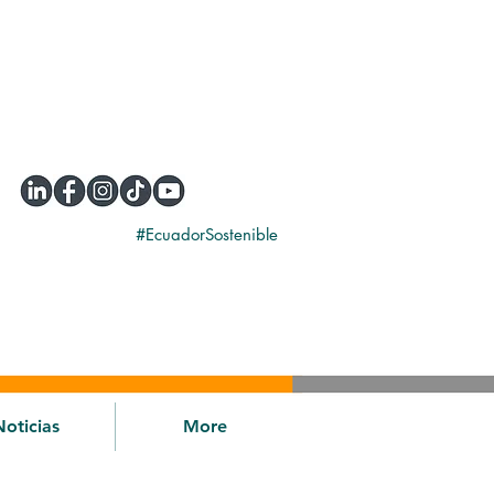
#EcuadorSostenible
Noticias
More