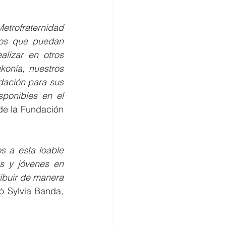
rofraternidad 
os que puedan 
lizar en otros 
onía, nuestros 
ación para sus 
ponibles en el 
de la Fundación 
 a esta loable 
s y jóvenes en 
ibuir de manera 
ó Sylvia Banda, 