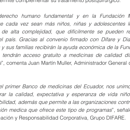
 permite complementar su tratamiento postquirúrgico. 
erecho humano fundamental y en la Fundación Met
e cada vez sean más niños, niñas y adolescentes l
de alta complejidad, que difícilmente se pueden rea
l país. Gracias al convenio firmado con Difare y Diak
y sus familias recibirán la ayuda económica de la Fund
 tendrán acceso gratuito a medicinas de calidad dis
s
”, comenta Juan Martín Muller, Administrador General 
l primer Banco de medicinas del Ecuador, nos unimos
orar la calidad, expectativa y esperanza de vida niño
bilidad, además que permite a las organizaciones contr
nción medica que ofrece este tipo de programas
”, señal
ación y Responsabilidad Corporativa, Grupo DIFARE.