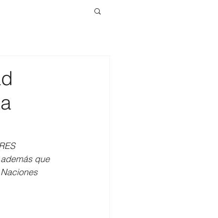
ad
ta
ERES 
, además que 
s Naciones 