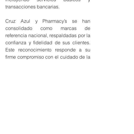
transacciones bancarias.
Cruz Azul y Pharmacy’s se han 
consolidado como marcas de 
referencia nacional, respaldadas por la 
confianza y fidelidad de sus clientes. 
Este reconocimiento responde a su 
firme compromiso con el cuidado de la 
salud y la economía de las familias 
ecuatorianas.
#MiembrosCeres
#Ecuador
#Reconocimiento
#Guayaquil
NOTICIAS MIEMBROS