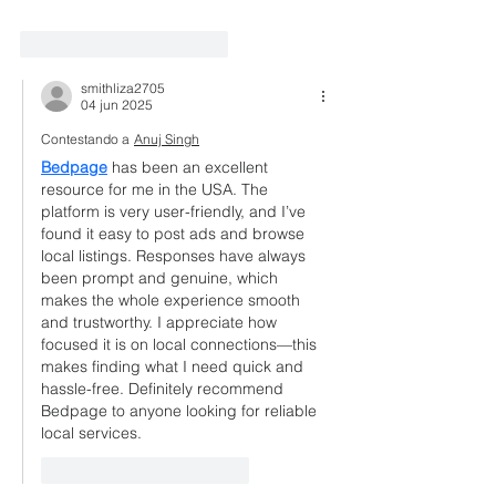
Me gusta
Reaccionar
smithliza2705
04 jun 2025
Contestando a
Anuj Singh
Bedpage
 has been an excellent 
resource for me in the USA. The 
platform is very user-friendly, and I’ve 
found it easy to post ads and browse 
local listings. Responses have always 
been prompt and genuine, which 
makes the whole experience smooth 
and trustworthy. I appreciate how 
focused it is on local connections—this 
makes finding what I need quick and 
hassle-free. Definitely recommend 
Bedpage to anyone looking for reliable 
local services.
Me gusta
Reaccionar