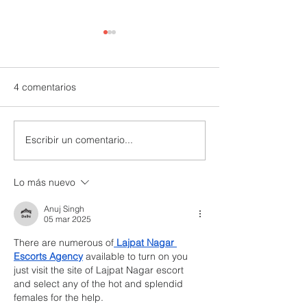
4 comentarios
Escribir un comentario...
UTPL lidera un programa
CACPECO impul
internacional para
agricultura famil
redefinir el futuro de
acciones sosten
Lo más nuevo
Galápagos
territorio
Anuj Singh
05 mar 2025
There are numerous of
 Lajpat Nagar 
Escorts Agency
 available to turn on you 
just visit the site of Lajpat Nagar escort 
and select any of the hot and splendid 
females for the help.