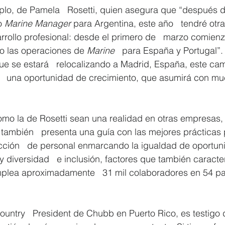
plo, de Pamela   Rosetti, quien asegura que “después de
o 
Marine Manager
 para Argentina, este año   tendré otra
rrollo profesional: desde el primero de   marzo comien
o las operaciones de 
Marine
   para España y Portugal”
que se estará   relocalizando a Madrid, España, este ca
   una oportunidad de crecimiento, que asumirá con muc
omo la de Rosetti sean una realidad en otras empresas,
 también   presenta una guía con las mejores prácticas 
ección   de personal enmarcando la igualdad de oportun
 diversidad   e inclusión, factores que también caracter
lea aproximadamente   31 mil colaboradores en 54 pa
untry   President de Chubb en Puerto Rico, es testigo de