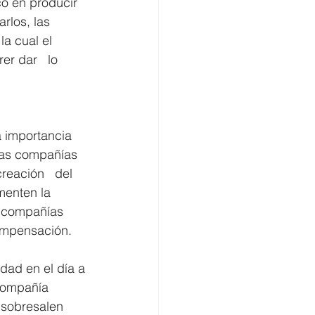
co en producir 
rlos, las 
a cual el 
er dar   lo 
a importancia 
 las compañías 
reación   del 
menten la 
as compañías 
compensación.
idad en el día a 
compañía   
 sobresalen 