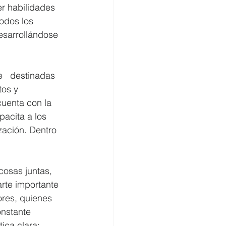
r habilidades 
odos los 
esarrollándose 
e   destinadas 
os y 
cuenta con la 
acita a los 
ación. Dentro 
cosas juntas, 
rte importante 
res, quienes   
onstante 
ica clara: 