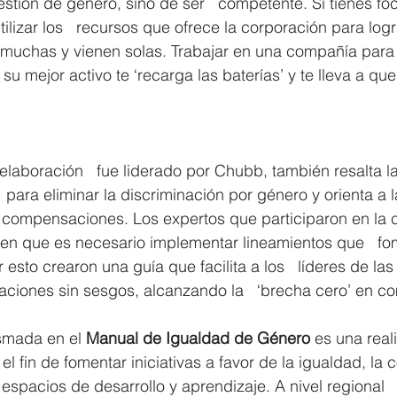
tión de género, sino de ser   competente. Si tienes fo
ilizar los   recursos que ofrece la corporación para logra
muchas y vienen solas. Trabajar en una compañía para l
u mejor activo te ‘recarga las baterías’ y te lleva a quer
laboración   fue liderado por Chubb, también resalta l
 para eliminar la discriminación por género y orienta a
s compensaciones. Los expertos que participaron en la c
n que es necesario implementar lineamientos que   fo
r esto crearon una guía que facilita a los   líderes de l
aciones sin sesgos, alcanzando la   ‘brecha cero’ en 
smada en el 
Manual de Igualdad de Género
 es una real
l fin de fomentar iniciativas a favor de la igualdad, la 
espacios de desarrollo y aprendizaje. A nivel regional  