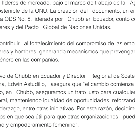
 líderes de mercado, bajo el marco de trabajo de la   
ostenible de la ONU. La creación del   documento, un en
a ODS No. 5, liderada por   Chubb en Ecuador, contó co
res y del Pacto   Global de Naciones Unidas.
contribuir   al fortalecimiento del compromiso de las emp
jeres y hombres, generando mecanismos que prevengan o
género en las compañías.
ivo de Chubb en Ecuador y Director   Regional de Soste
, Edwin Astudillo,   asegura que “el cambio comienza al
o, en   Chubb, aseguramos un trato justo para cualquie
oral, manteniendo igualdad de oportunidades, reforzand
iderazgo, entre otras iniciativas. Por esta razón, decidimo
s en que sea útil para que otras organizaciones   pued
dad y empoderamiento femenino”.