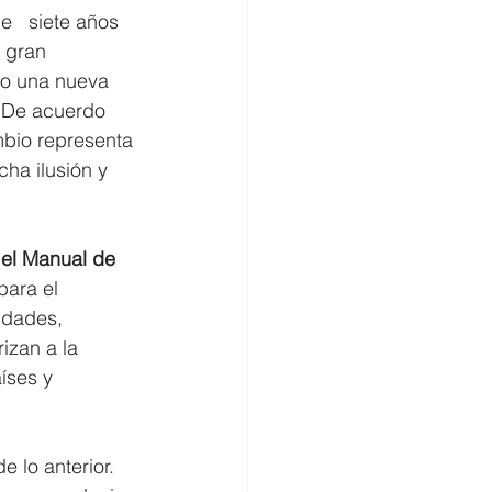
   siete años 
 gran 
zo una nueva 
. De acuerdo 
mbio representa 
ha ilusión y 
 
el 
Manual de 
para el 
idades, 
izan a la 
íses y 
 lo anterior. 