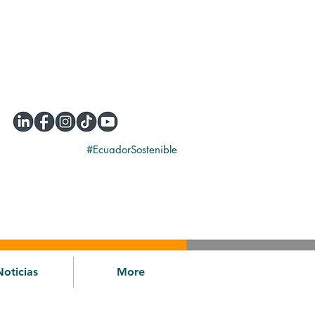
#EcuadorSostenible
Noticias
More