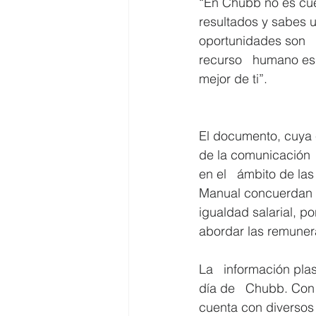
“En Chubb no es cues
resultados y sabes ut
oportunidades son   
recurso   humano es s
mejor de ti”.
El documento, cuya e
de la comunicación  
en el   ámbito de la
Manual concuerdan e
igualdad salarial, po
abordar las remuner
La   información pla
día de   Chubb. Con e
cuenta con diversos 