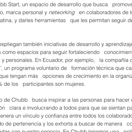
bb Start, un espacio de desarrollo que busca   promove
vo, marca personal y 
networking
   en colaboradores de t
tina, y darles herramientas   que les permitan seguir d
.
espliegan también iniciativas de desarrollo y aprendizaj
 como espacios para seguir fortaleciendo   conocimient
 y personales. En Ecuador, por ejemplo,   la compañía 
, un programa voluntario de   formación técnica que cap
que tengan más   opciones de crecimiento en la organiz
 de los   participantes son mujeres. 
o de Chubb   busca inspirar a las personas para hacer 
   clara e involucrando a todos para que se sientan pa
genera un vínculo y confianza entre todos los colaborado
do de pertenencia y los exhorta a buscar de manera   c
adas con nuestro negocio. En Chubb tenemos una   polít