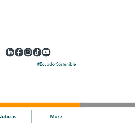
#EcuadorSostenible
Noticias
More