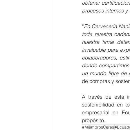
obtener certificaci
procesos internos y 
“
En Cervecería Naci
toda nuestra cadena
nuestra firme dete
invaluable para exp
colaboradores, esti
donde compartimos e
un mundo libre de 
de compras y sosten
A través de esta in
sostenibilidad en t
empresarial en Ecu
propósito.
#MiembrosCeres
#Ecuad