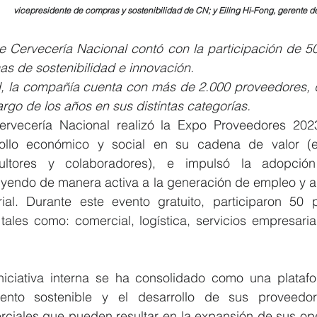
vicepresidente de compras y sostenibilidad de CN; y Eiling Hi-Fong, gerente
 de Cervecería Nacional contó con la participación de 5
as de sostenibilidad e innovación.
d, la compañía cuenta con más de 2.000 proveedores, q
argo de los años en sus distintas categorías. 
ervecería Nacional realizó la Expo Proveedores 202
rollo económico y social en su cadena de valor (e
cultores y colaboradores), e impulsó la adopción
uyendo de manera activa a la generación de empleo y al 
ial. Durante este evento gratuito, participaron 50 
 tales como: comercial, logística, servicios empresaria
iciativa interna se ha consolidado como una platafo
iento sostenible y el desarrollo de sus proveedor
ciales que pueden resultar en la expansión de sus oper