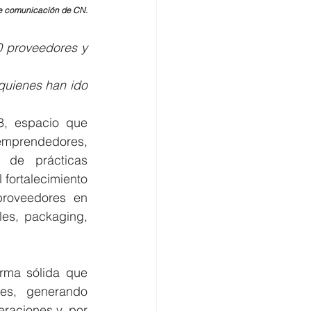
 de comunicación de CN.
0 proveedores y 
uienes han ido 
3, espacio que 
mprendedores, 
 de prácticas 
fortalecimiento 
proveedores en 
les, packaging, 
rma sólida que 
es, generando 
aciones y, por 