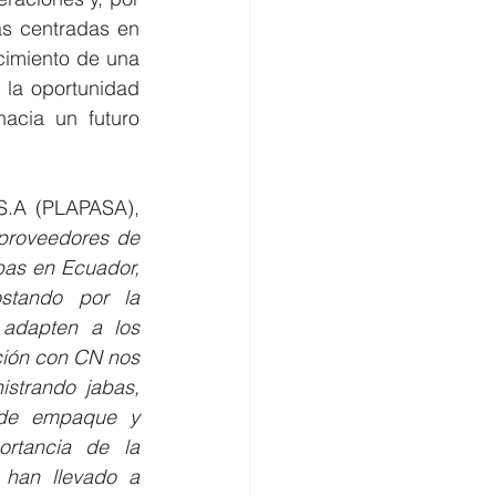
s centradas en 
cimiento de una 
 la oportunidad 
acia un futuro 
S.A (PLAPASA), 
 proveedores de 
as en Ecuador, 
stando por la 
adapten a los 
ción con CN nos 
strando jabas, 
de empaque y 
tancia de la 
 han llevado a 