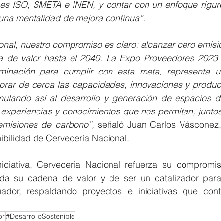
ones ISO, SMETA e INEN, y contar con un enfoque riguro
una mentalidad de mejora continua”.  
onal, nuestro compromiso es claro: alcanzar cero emisi
 de valor hasta el 2040. La Expo Proveedores 2023 es
rminación para cumplir con esta meta, representa u
lorar de cerca las capacidades, innovaciones y product
mulando así al desarrollo y generación de espacios de
xperiencias y conocimientos que nos permitan, juntos,
emisiones de carbono”, 
señaló Juan Carlos Vásconez, 
ibilidad de Cervecería Nacional.
iciativa, Cervecería Nacional refuerza su compromiso
oda su cadena de valor y de ser un catalizador para 
ador, respaldando proyectos e iniciativas que cont
or
#DesarrolloSostenible