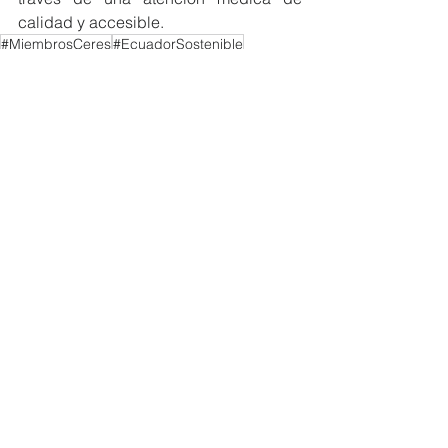
calidad y accesible.  
#MiembrosCeres
#EcuadorSostenible
#CeresEcuador
#Sostenibilidad
#ResponsabilidadSocial.
NOTICIAS MIEMBROS
Ver todo
Entradas recientes