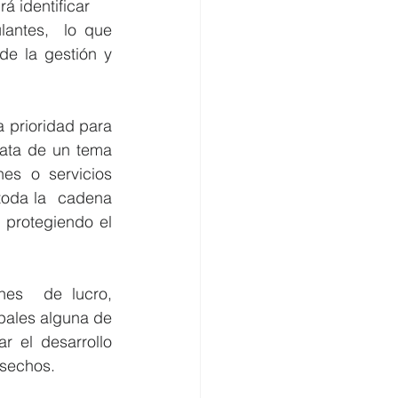
á identificar 
antes,  lo que 
e la gestión y 
 prioridad para 
rata de un tema 
es o servicios 
toda la  cadena 
protegiendo el 
nes  de lucro, 
ales alguna de 
 el desarrollo 
esechos. 