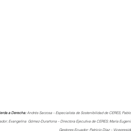
ierda a Derecha:
 Andrés Sarzosa – Especialista de Sostenibilidad de CERES; Pabl
uador; Evangelina  Gómez-Durañona – Directora Ejecutiva de CERES; María Eugenia
Gestores Ecuador; Patricio Díaz – Vicepresid