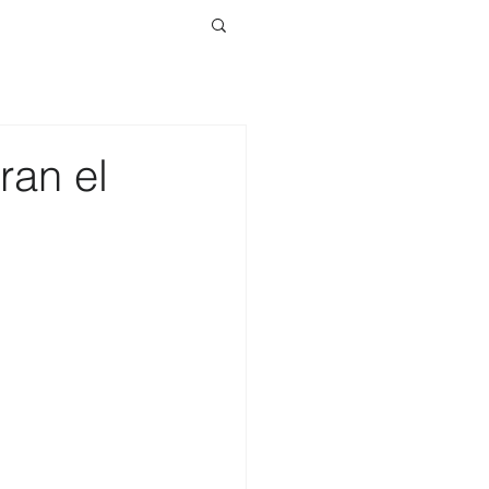
ran el
”