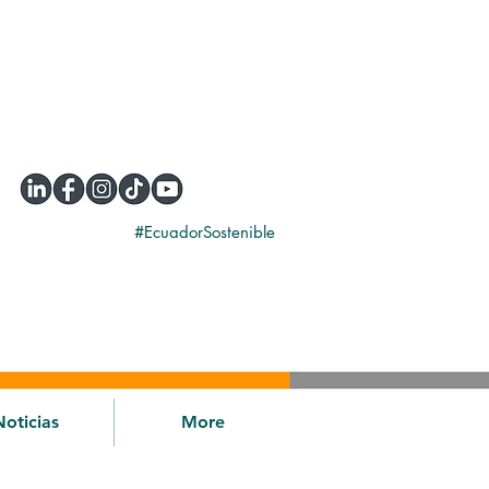
#EcuadorSostenible
Noticias
More