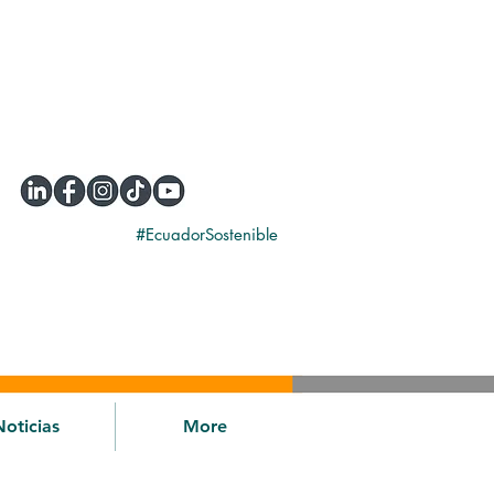
#EcuadorSostenible
Noticias
More