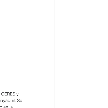
, CERES y 
ayaquil. Se 
o en la 