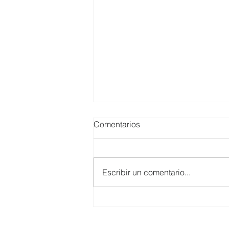
Comentarios
Escribir un comentario...
El Clúster de Inclusión Social
de CERES impulsó diálogo
sobre salud mental y finanzas