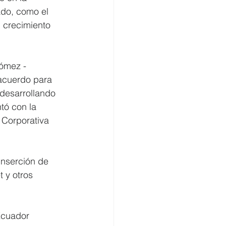
ado, como el 
 crecimiento 
ómez - 
acuerdo para 
 desarrollando 
tó con la 
Corporativa 
nserción de 
 y otros 
Ecuador 