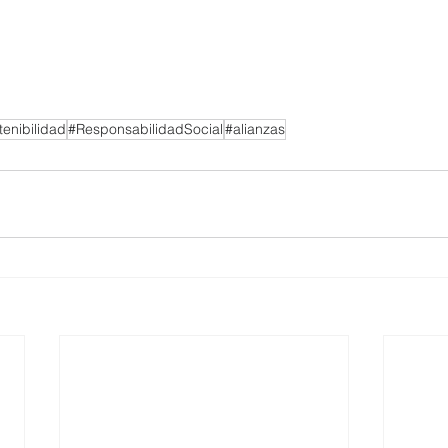
enibilidad
#ResponsabilidadSocial
#alianzas