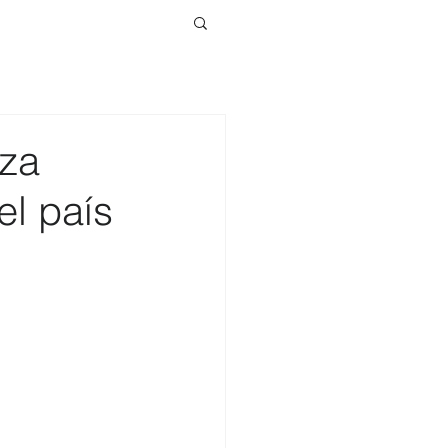
nza
el país