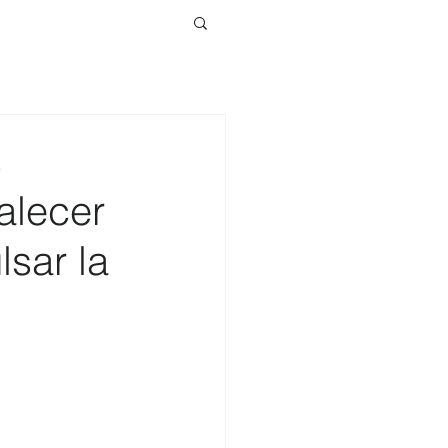
s
alecer
lsar la