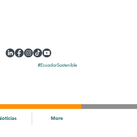
#EcuadorSostenible
Noticias
More