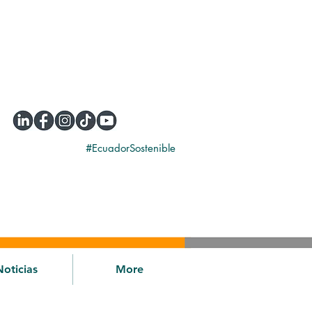
#EcuadorSostenible
Noticias
More