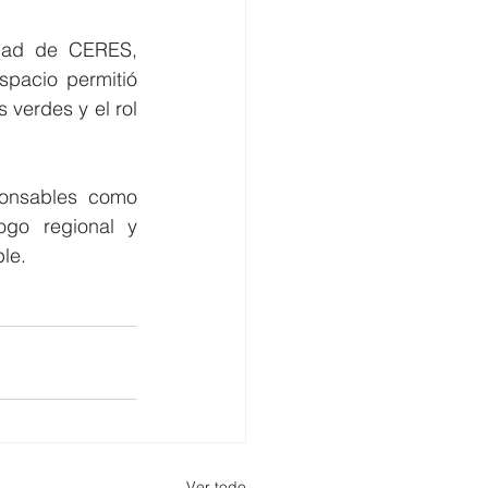
dad de CERES, 
pacio permitió 
 verdes y el rol 
onsables como 
go regional y 
le.
Ver todo